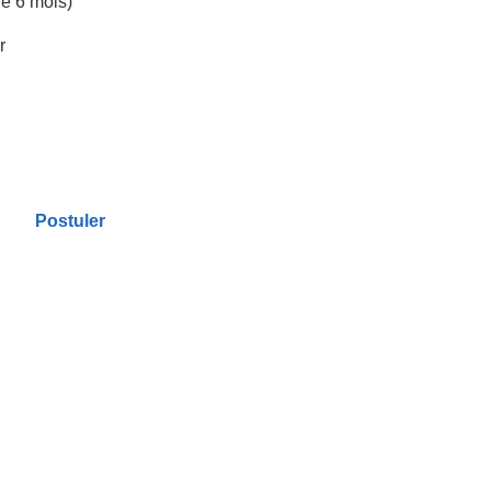
e 6 mois)
r
Postuler