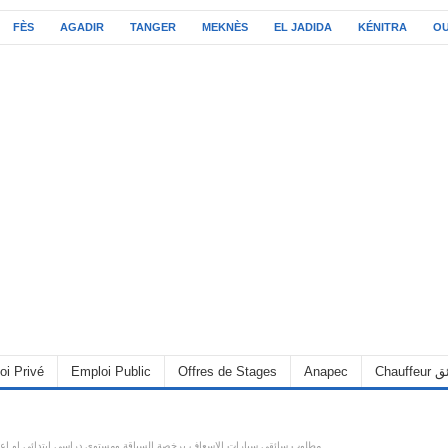
FÈS
AGADIR
TANGER
MEKNÈS
EL JADIDA
KÉNITRA
O
oi Privé
Emploi Public
Offres de Stages
Anapec
Chauff
مطلوب سائقي سيارات الاسعاف برخصة السياقة ومستوى دراسي ابتدائي او اع