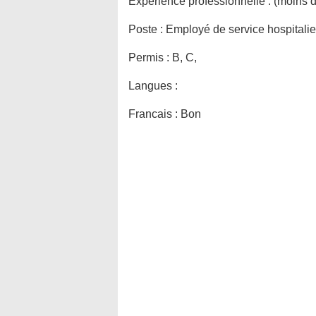
Expérience professionnelle :
(moins d
Poste :
Employé de service hospitalie
Permis :
B, C,
Langues :
Francais : Bon