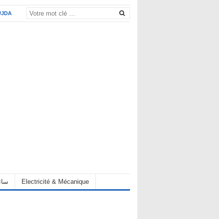
UJDA
eur سائق
Electricité & Mécanique