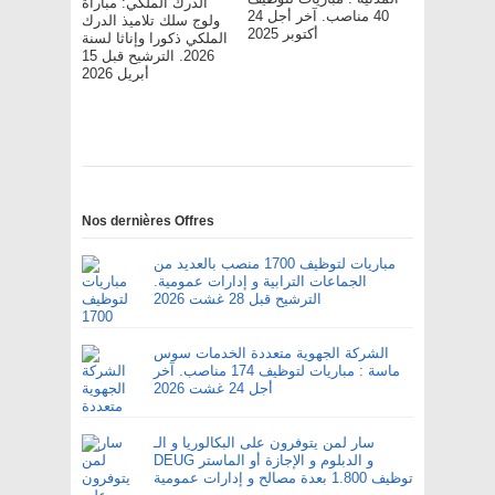
الدرك الملكي: مباراة
40 مناصب. آخر أجل 24
ولوج سلك تلاميذ الدرك
أكتوبر 2025
الملكي ذكورا وإناثا لسنة
2026. الترشيح قبل 15
أبريل 2026
Nos dernières Offres
مباريات لتوظيف 1700 منصب بالعديد من
الجماعات الترابية و إدارات عمومية.
الترشيح قبل 28 غشت 2026
الشركة الجهوية متعددة الخدمات سوس
ماسة : مباريات لتوظيف 174 مناصب. آخر
أجل 24 غشت 2026
سار لمن يتوفرون على البكالوريا و الـ
DEUG و الدبلوم و الإجازة أو الماستر
توظيف 1.800 بعدة مصالح و إدارات عمومية