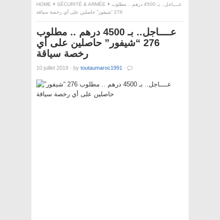
HOME
SÉCURITÉ & ARMÉE
عــــاجل.. بـ 4500 درهم .. مطلوب
276 “شيفور” حاصلين على أي رخصة سياقة
عــــاجل.. بـ 4500 درهم .. مطلوب
276 “شيفور” حاصلين على أي
رخصة سياقة
10 juillet 2019
·
by
toutaumaroc1991
·