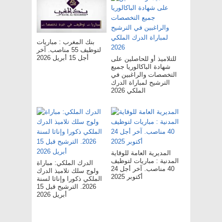
بنك المغرب : مباريات
لتوظيف 55 مناصب. آخر
أجل 15 أبريل 2026
للتلاميذ أو للحاصلين على
شهادة الباكالوريا جميع
التخصصات والراغبين في
الترشيح لمباراة الدرك
الملكي 2026
المديرية العامة للوقاية
المدنية : مباريات لتوظيف
الدرك الملكي: مباراة
40 مناصب. آخر أجل 24
ولوج سلك تلاميذ الدرك
أكتوبر 2025
الملكي ذكورا وإناثا لسنة
2026. الترشيح قبل 15
أبريل 2026