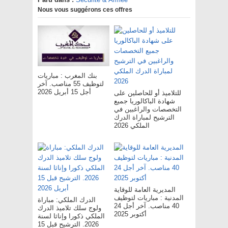
Nous vous suggérons ces offres
بنك المغرب : مباريات
لتوظيف 55 مناصب. آخر
أجل 15 أبريل 2026
للتلاميذ أو للحاصلين على
شهادة الباكالوريا جميع
التخصصات والراغبين في
الترشيح لمباراة الدرك
الملكي 2026
المديرية العامة للوقاية
المدنية : مباريات لتوظيف
الدرك الملكي: مباراة
40 مناصب. آخر أجل 24
ولوج سلك تلاميذ الدرك
أكتوبر 2025
الملكي ذكورا وإناثا لسنة
2026. الترشيح قبل 15