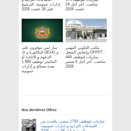
مناصب. آخر أجل 24
إدارات عمومية. الترشيح
غشت 2026
قبل 28 غشت 2026
مكتب التكوين المهني
سار لمن يتوفرون على
وإنعاش الشغل OFPPT :
البكالوريا و الـ DEUG و
مباريات لتوظيف 449
الدبلوم و الإجازة أو
مناصب. آخر أجل 6 شتنبر
الماستر توظيف 1.800
بعدة مصالح و إدارات
2026
عمومية
Nos dernières Offres
مباريات لتوظيف 1700 منصب بالعديد من
الجماعات الترابية و إدارات عمومية.
الترشيح قبل 28 غشت 2026