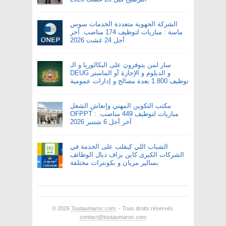
الشركة الجهوية متعددة الخدمات سوس
ماسة : مباريات لتوظيف 174 مناصب. آخر
أجل 24 غشت 2026
سار لمن يتوفرون على البكالوريا و الـ
DEUG و الدبلوم و الإجازة أو الماستر
توظيف 1.800 بعدة مصالح و إدارات عمومية
مكتب التكوين المهني وإنعاش الشغل
OFPPT : مباريات لتوظيف 449 مناصب.
آخر أجل 6 شتنبر 2026
الشباب اللي كيقلب على الخدمة في
الشركات الكبرى كاين بزاف ديال الوظائف
بسالير مزيان و بكونترات مختلفة
© 2026
Toutaumaroc.com
. - Tous droits réservés.
contact@toutaumaroc.com