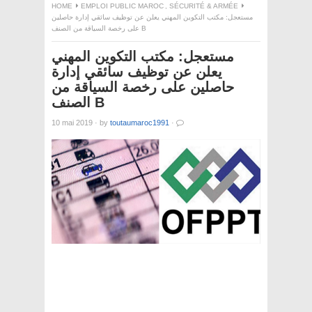
HOME
EMPLOI PUBLIC MAROC
,
SÉCURITÉ & ARMÉE
مستعجل: مكتب التكوين المهني يعلن عن توظيف سائقي إدارة حاصلين
على رخصة السياقة من الصنف B
مستعجل: مكتب التكوين المهني
يعلن عن توظيف سائقي إدارة
حاصلين على رخصة السياقة من
الصنف B
10 mai 2019
·
by
toutaumaroc1991
·