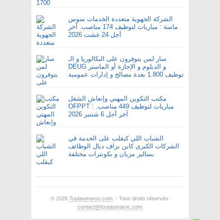
الشركة الجهوية متعددة الخدمات سوس
ماسة : مباريات لتوظيف 174 مناصب. آخر
أجل 24 غشت 2026
سار لمن يتوفرون على البكالوريا و الـ
DEUG و الدبلوم و الإجازة أو الماستر
توظيف 1.800 بعدة مصالح و إدارات عمومية
مكتب التكوين المهني وإنعاش الشغل
OFPPT : مباريات لتوظيف 449 مناصب.
آخر أجل 6 شتنبر 2026
الشباب اللي كيقلب على الخدمة في
الشركات الكبرى كاين بزاف ديال الوظائف
بسالير مزيان و بكونترات مختلفة
© 2026
Toutaumaroc.com
. - Tous droits réservés.
contact@toutaumaroc.com