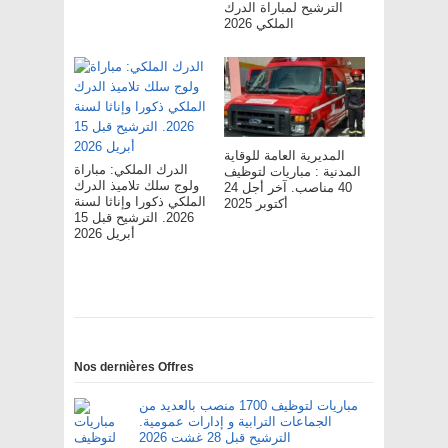
الترشيح لمباراة الدرك
الملكي 2026
المديرية العامة للوقاية
الدرك الملكي: مباراة
المدنية : مباريات لتوظيف
ولوج سلك تلاميذ الدرك
40 مناصب. آخر أجل 24
الملكي ذكورا وإناثا لسنة
أكتوبر 2025
2026. الترشيح قبل 15
أبريل 2026
Nos dernières Offres
مباريات لتوظيف 1700 منصب بالعديد من
الجماعات الترابية و إدارات عمومية.
الترشيح قبل 28 غشت 2026