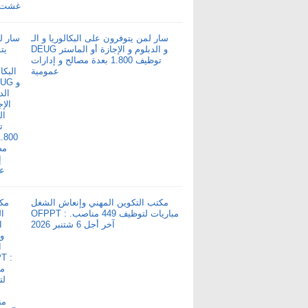
سار لمن يتوفرون على البكالوريا و الـ
DEUG و الدبلوم و الإجازة أو الماستر
توظيف 1.800 بعدة مصالح و إدارات
عمومية
مكتب التكوين المهني وإنعاش الشغل
OFPPT : مباريات لتوظيف 449 مناصب.
آخر أجل 6 شتنبر 2026