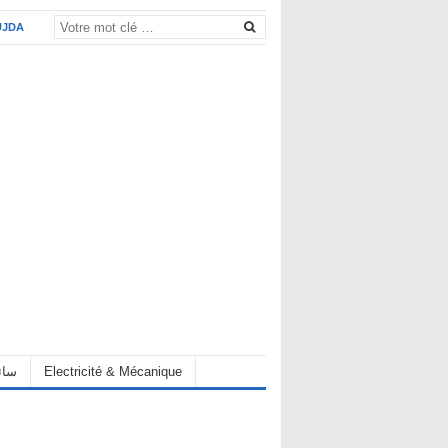
UJDA
eur سائق
Electricité & Mécanique