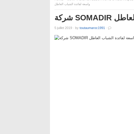
واسعة لفائدة الشباب العاطل
شركة SO
5 juillet 2019
·
by
toutaumaroc1991
·