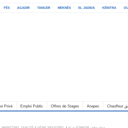
FÈS
AGADIR
TANGER
MEKNÈS
EL JADIDA
KÉNITRA
O
oi Privé
Emploi Public
Offres de Stages
Anapec
Chauff
,
MARKETING
,
QUALITÉ & GÉNIE INDUSTRIEL
شركة SOMADIR حملة توظيف