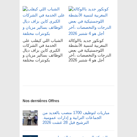
كونكور جديد باالوكالة
الشباب اللي كيقلب على
المغربية لتنمية الأنشطة
الخدمة في الشركات
اللوجستيكية في بعض
الكبرى كاين بزاف ديال
الدرجات والتخصصات ،آخر
الوظائف بسالير مزيان و
أجل هو 4 شتنبر 2026
بكونترات مختلفة
Nos dernières Offres
مباريات لتوظيف 1700 منصب بالعديد من
الجماعات الترابية و إدارات عمومية.
الترشيح قبل 28 غشت 2026