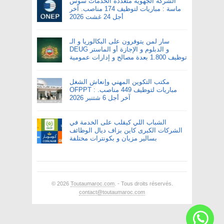
الشركة الجهوية متعددة الخدمات سوس
ماسة : مباريات لتوظيف 174 مناصب. آخر
أجل 24 غشت 2026
سار لمن يتوفرون على البكالوريا و الـ
DEUG و الدبلوم و الإجازة أو الماستر
توظيف 1.800 بعدة مصالح و إدارات عمومية
مكتب التكوين المهني وإنعاش الشغل
OFPPT : مباريات لتوظيف 449 مناصب.
آخر أجل 6 شتنبر 2026
الشباب اللي كيقلب على الخدمة في
الشركات الكبرى كاين بزاف ديال الوظائف
بسالير مزيان و بكونترات مختلفة
© 2026
Toutaumaroc.com
. - Tous droits réservés.
contact@toutaumaroc.com