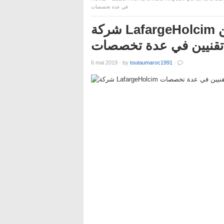
في عدة تخصصات
شركة LafargeHolcim تعلن عن حملة توظيف عدة مهندسين
تقنيين في عدة تخصصات
6 mai 2019
·
by
toutaumaroc1991
·