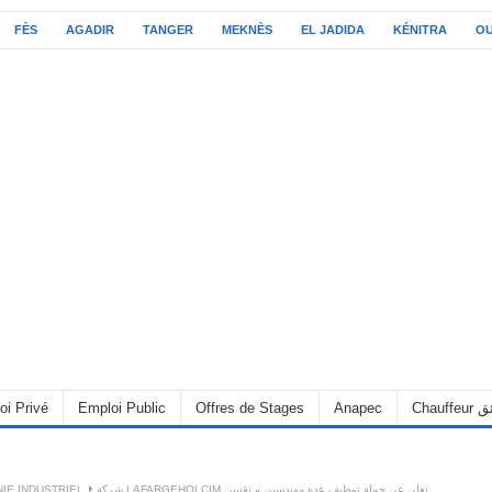
FÈS
AGADIR
TANGER
MEKNÈS
EL JADIDA
KÉNITRA
O
oi Privé
Emploi Public
Offres de Stages
Anapec
Chauff
IE INDUSTRIEL
شركة LAFARGEHOLCIM تعلن عن حملة توظيف عدة مهندسين و تقنيين