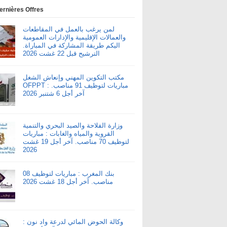
ernières Offres
لمن يرغب بالعمل في المقاطعات
والعمالات الإقليمية والإدارات العمومية
اليكم طريقة المشاركة في المباراة.
الترشيح قبل 22 غشت 2026
مكتب التكوين المهني وإنعاش الشغل
OFPPT : مباريات لتوظيف 91 مناصب.
آخر أجل 6 شتنبر 2026
وزارة الفلاحة والصيد البحري والتنمية
القروية والمياه والغابات : مباريات
لتوظيف 70 مناصب. آخر أجل 19 غشت
2026
بنك المغرب : مباريات لتوظيف 08
مناصب. آخر أجل 18 غشت 2026
وكالة الحوض المائي لدرعة واد نون :