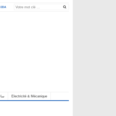
UJDA
eur سائق
Electricité & Mécanique