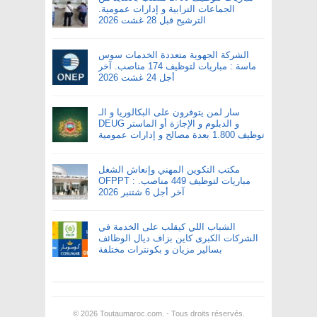
الجماعات الترابية و إدارات عمومية.
الترشيح قبل 28 غشت 2026
الشركة الجهوية متعددة الخدمات سوس
ماسة : مباريات لتوظيف 174 مناصب. آخر
أجل 24 غشت 2026
سار لمن يتوفرون على البكالوريا و الـ
DEUG و الدبلوم و الإجازة أو الماستر
توظيف 1.800 بعدة مصالح و إدارات عمومية
مكتب التكوين المهني وإنعاش الشغل
OFPPT : مباريات لتوظيف 449 مناصب.
آخر أجل 6 شتنبر 2026
الشباب اللي كيقلب على الخدمة في
الشركات الكبرى كاين بزاف ديال الوظائف
بسالير مزيان و بكونترات مختلفة
© 2026
Toutaumaroc.com
. - Tous droits réservés.