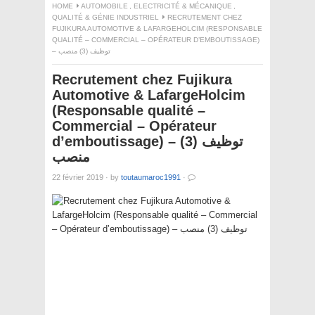
HOME
AUTOMOBILE
,
ELECTRICITÉ & MÉCANIQUE
,
QUALITÉ & GÉNIE INDUSTRIEL
RECRUTEMENT CHEZ
FUJIKURA AUTOMOTIVE & LAFARGEHOLCIM (RESPONSABLE
QUALITÉ – COMMERCIAL – OPÉRATEUR D’EMBOUTISSAGE)
– توظيف (3) منصب
Recrutement chez Fujikura
Automotive & LafargeHolcim
(Responsable qualité –
Commercial – Opérateur
d’emboutissage) – توظيف (3)
منصب
22 février 2019
·
by
toutaumaroc1991
·