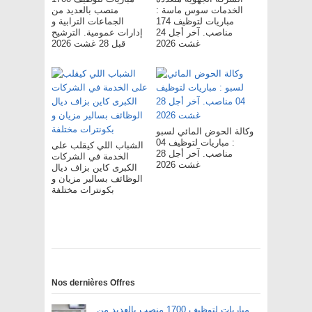
الخدمات سوس ماسة :
منصب بالعديد من
مباريات لتوظيف 174
الجماعات الترابية و
مناصب. آخر أجل 24
إدارات عمومية. الترشيح
غشت 2026
قبل 28 غشت 2026
وكالة الحوض المائي لسبو
: مباريات لتوظيف 04
الشباب اللي كيقلب على
مناصب. آخر أجل 28
الخدمة في الشركات
غشت 2026
الكبرى كاين بزاف ديال
الوظائف بسالير مزيان و
بكونترات مختلفة
Nos dernières Offres
مباريات لتوظيف 1700 منصب بالعديد من