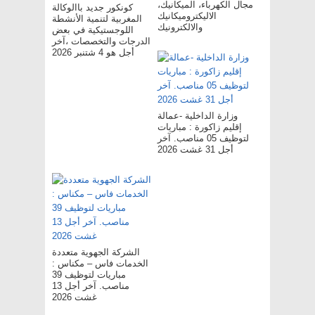
مجال الكهرباء، الميكانيك،
كونكور جديد باالوكالة
الاليكتروميكانيك
المغربية لتنمية الأنشطة
والالكترونيك
اللوجستيكية في بعض
الدرجات والتخصصات ،آخر
أجل هو 4 شتنبر 2026
وزارة الداخلية -عمالة
إقليم زاكورة : مباريات
لتوظيف 05 مناصب. آخر
أجل 31 غشت 2026
الشركة الجهوية متعددة
الخدمات فاس – مکناس :
مباريات لتوظيف 39
مناصب. آخر أجل 13
غشت 2026