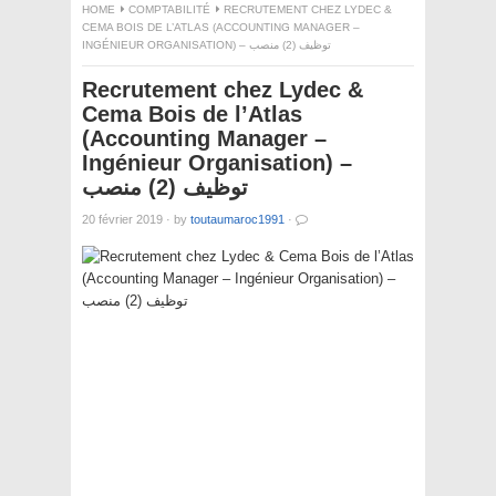
HOME
COMPTABILITÉ
RECRUTEMENT CHEZ LYDEC &
CEMA BOIS DE L’ATLAS (ACCOUNTING MANAGER –
INGÉNIEUR ORGANISATION) – توظيف (2) منصب
Recrutement chez Lydec &
Cema Bois de l’Atlas
(Accounting Manager –
Ingénieur Organisation) –
توظيف (2) منصب
20 février 2019
·
by
toutaumaroc1991
·