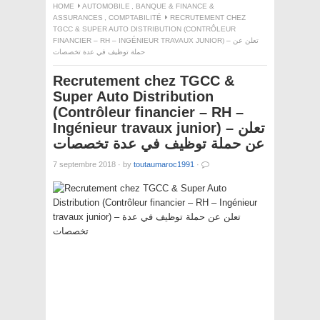
HOME
AUTOMOBILE
,
BANQUE & FINANCE &
ASSURANCES
,
COMPTABILITÉ
RECRUTEMENT CHEZ
TGCC & SUPER AUTO DISTRIBUTION (CONTRÔLEUR
FINANCIER – RH – INGÉNIEUR TRAVAUX JUNIOR) – تعلن عن
حملة توظيف في عدة تخصصات
Recrutement chez TGCC &
Super Auto Distribution
(Contrôleur financier – RH –
Ingénieur travaux junior) – تعلن
عن حملة توظيف في عدة تخصصات
7 septembre 2018
·
by
toutaumaroc1991
·