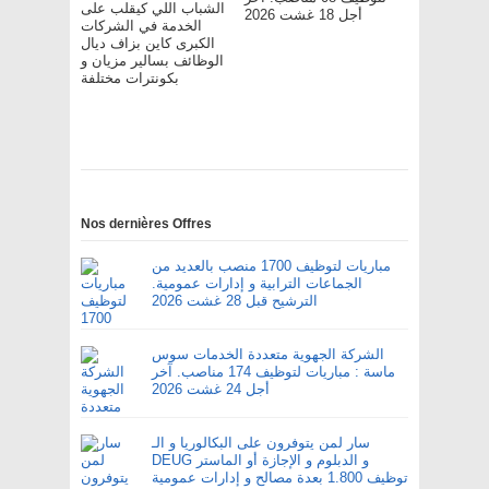
الشباب اللي كيقلب على
أجل 18 غشت 2026
الخدمة في الشركات
الكبرى كاين بزاف ديال
الوظائف بسالير مزيان و
بكونترات مختلفة
Nos dernières Offres
مباريات لتوظيف 1700 منصب بالعديد من
الجماعات الترابية و إدارات عمومية.
الترشيح قبل 28 غشت 2026
الشركة الجهوية متعددة الخدمات سوس
ماسة : مباريات لتوظيف 174 مناصب. آخر
أجل 24 غشت 2026
سار لمن يتوفرون على البكالوريا و الـ
DEUG و الدبلوم و الإجازة أو الماستر
توظيف 1.800 بعدة مصالح و إدارات عمومية