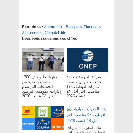
Paru dans :
Automobile
,
Banque & Finance &
Assurances
,
Comptabilité
Nous vous suggérons ces offres
الشركة الجهوية متعددة
مباريات لتوظيف 1700
الخدمات سوس ماسة :
منصب بالعديد من
مباريات لتوظيف 174
الجماعات الترابية و
مناصب. آخر أجل 24
إدارات عمومية. الترشيح
غشت 2026
قبل 28 غشت 2026
بنك المغرب : مباريات
لتوظيف 08 مناصب. آخر