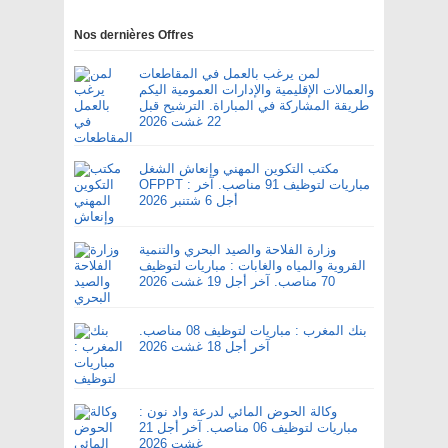
Nos dernières Offres
لمن يرغب بالعمل في المقاطعات
والعمالات الإقليمية والإدارات العمومية اليكم
طريقة المشاركة في المباراة. الترشيح قبل
22 غشت 2026
مكتب التكوين المهني وإنعاش الشغل
OFPPT : مباريات لتوظيف 91 مناصب. آخر
أجل 6 شتنبر 2026
وزارة الفلاحة والصيد البحري والتنمية
القروية والمياه والغابات : مباريات لتوظيف
70 مناصب. آخر أجل 19 غشت 2026
بنك المغرب : مباريات لتوظيف 08 مناصب.
آخر أجل 18 غشت 2026
وكالة الحوض المائي لدرعة واد نون :
مباريات لتوظيف 06 مناصب. آخر أجل 21
غشت 2026