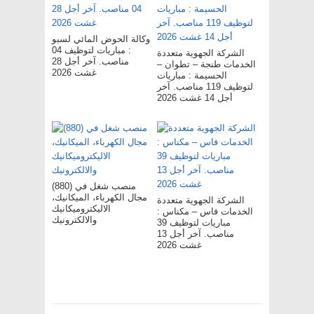
وكالة الحوض المائي لسبو
: مباريات لتوظيف 04
الشركة الجهوية متعددة
مناصب. آخر أجل 28
الخدمات طنجة – تطوان –
غشت 2026
الحسيمة : مباريات
لتوظيف 119 مناصب. آخر
أجل 14 غشت 2026
(880) منصب شغل في
مجال الكهرباء، الميكانيك،
الشركة الجهوية متعددة
الاليكتروميكانيك
الخدمات فاس – مکناس :
والالكترونيك
مباريات لتوظيف 39
مناصب. آخر أجل 13
غشت 2026