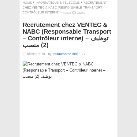
HOME
INFORMATIQUE & TÉLÉCOMS
RECRUTEMENT
CHEZ VENTEC & NABC (RESPONSABLE TRANSPORT –
CONTRÔLEUR INTERNE) – توظيف (2) منصب
Recrutement chez VENTEC &
NABC (Responsable Transport
– Contrôleur interne) – توظيف
(2) منصب
22 février 2019
·
by
toutaumaroc1991
·