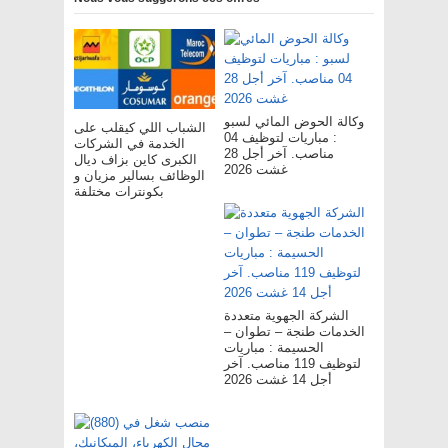
وكالة الحوض المائي لسبو
الشباب اللي كيقلب على
: مباريات لتوظيف 04
الخدمة في الشركات
مناصب. آخر أجل 28
الكبرى كاين بزاف ديال
غشت 2026
الوظائف بسالير مزيان و
بكونترات مختلفة
الشركة الجهوية متعددة
الخدمات طنجة – تطوان –
الحسيمة : مباريات
لتوظيف 119 مناصب. آخر
أجل 14 غشت 2026