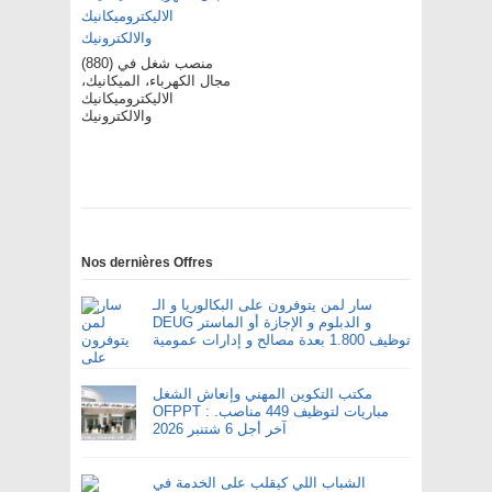
(880) منصب شغل في
مجال الكهرباء، الميكانيك،
الاليكتروميكانيك
والالكترونيك
Nos dernières Offres
سار لمن يتوفرون على البكالوريا و الـ
DEUG و الدبلوم و الإجازة أو الماستر
توظيف 1.800 بعدة مصالح و إدارات عمومية
مكتب التكوين المهني وإنعاش الشغل
OFPPT : مباريات لتوظيف 449 مناصب.
آخر أجل 6 شتنبر 2026
الشباب اللي كيقلب على الخدمة في