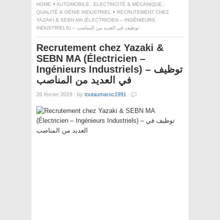
HOME
AUTOMOBILE
,
ELECTRICITÉ & MÉCANIQUE
,
QUALITÉ & GÉNIE INDUSTRIEL
RECRUTEMENT CHEZ
YAZAKI & SEBN MA (ÉLECTRICIEN – INGÉNIEURS
INDUSTRIELS) – توظيف في العديد من المناصب
Recrutement chez Yazaki &
SEBN MA (Électricien –
Ingénieurs Industriels) – توظيف
في العديد من المناصب
26 février 2019
·
by
toutaumaroc1991
·