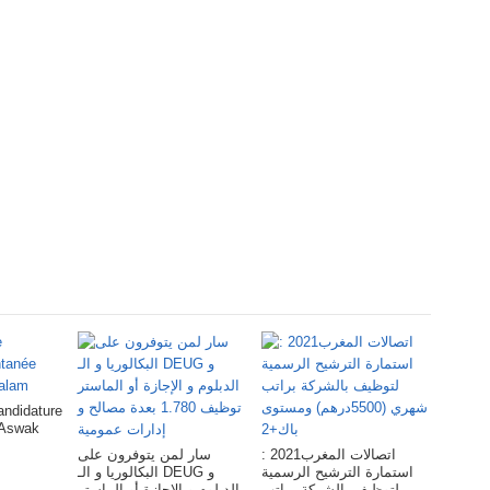
andidature
 Aswak
اتصالات المغرب2021 :
سار لمن يتوفرون على
استمارة الترشيح الرسمية
البكالوريا و الـ DEUG و
لتوظيف بالشركة براتب
الدبلوم و الإجازة أو الماستر