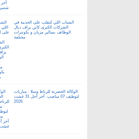
الشباب اللي كيقلب على الخدمة في
الشركات الكبرى كاين بزاف ديال
الوظائف بسالير مزيان و بكونترات
مختلفة
الوكالة الحضرية للرباط وسلا : مباريات
لتوظيف 07 مناصب. آخر أجل 31 غشت
2026