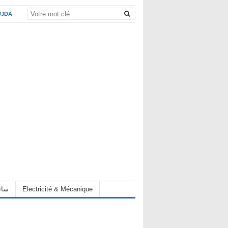
UJDA
eur سائق
Electricité & Mécanique