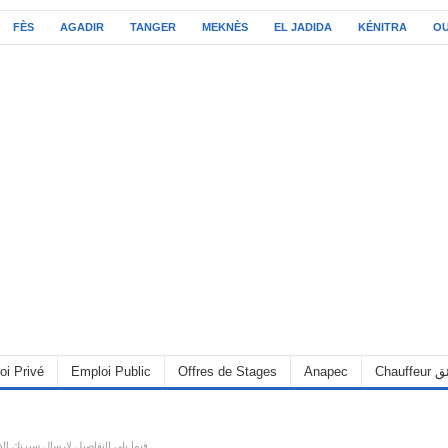
FÈS
AGADIR
TANGER
MEKNÈS
EL JADIDA
KÉNITRA
O
oi Privé
Emploi Public
Offres de Stages
Anapec
Chauff
BANK – فيما يلي التفاصيل لإرسال سيرتك الذاتية