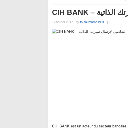
CIH BANK – ة
12 février 2017
·
by
toutaumaroc1991
·
CIH BANK est un acteur du secteur bancaire 