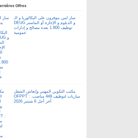
ernières Offres
سار لمن يتوفرون على البكالوريا و الـ
DEUG و الدبلوم و الإجازة أو الماستر
توظيف 1.800 بعدة مصالح و إدارات
عمومية
مكتب التكوين المهني وإنعاش الشغل
OFPPT : مباريات لتوظيف 449 مناصب.
آخر أجل 6 شتنبر 2026