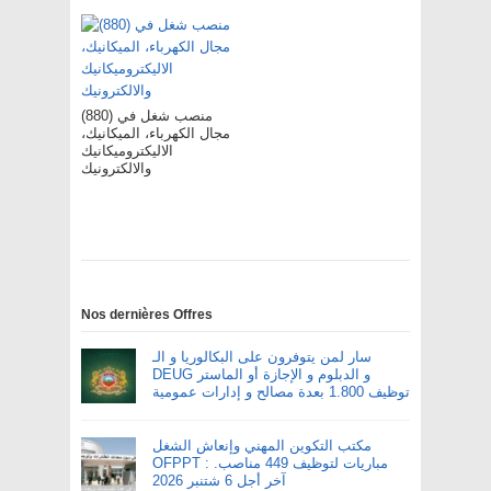
(880) منصب شغل في
مجال الكهرباء، الميكانيك،
الاليكتروميكانيك
والالكترونيك
Nos dernières Offres
سار لمن يتوفرون على البكالوريا و الـ
DEUG و الدبلوم و الإجازة أو الماستر
توظيف 1.800 بعدة مصالح و إدارات عمومية
مكتب التكوين المهني وإنعاش الشغل
OFPPT : مباريات لتوظيف 449 مناصب.
آخر أجل 6 شتنبر 2026