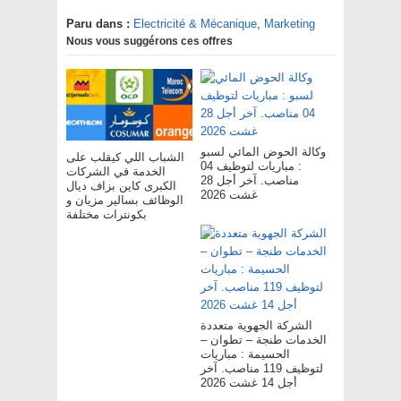
Paru dans :
Electricité & Mécanique
,
Marketing
Nous vous suggérons ces offres
وكالة الحوض المائي لسبو
الشباب اللي كيقلب على
: مباريات لتوظيف 04
الخدمة في الشركات
مناصب. آخر أجل 28
الكبرى كاين بزاف ديال
غشت 2026
الوظائف بسالير مزيان و
بكونترات مختلفة
الشركة الجهوية متعددة
الخدمات طنجة – تطوان –
الحسيمة : مباريات
لتوظيف 119 مناصب. آخر
أجل 14 غشت 2026