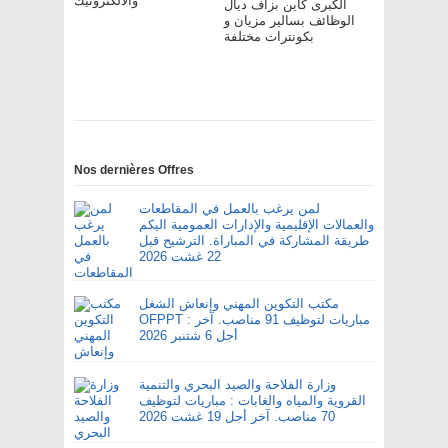
والالكترونيك
الكبرى كاين بزاف ديال
الوظائف بسالير مزيان و
بكونترات مختلفة
Nos dernières Offres
لمن يرغب بالعمل في المقاطعات
والعمالات الإقليمية والإدارات العمومية اليكم
طريقة المشاركة في المباراة. الترشيح قبل
22 غشت 2026
مكتب التكوين المهني وإنعاش الشغل
OFPPT : مباريات لتوظيف 91 مناصب. آخر
أجل 6 شتنبر 2026
وزارة الفلاحة والصيد البحري والتنمية
القروية والمياه والغابات : مباريات لتوظيف
70 مناصب. آخر أجل 19 غشت 2026