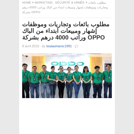
HOME
MARKETING
,
SÉCURITÉ & ARMÉE
مطلوب بائعات
وتجاريات وموظفات إشهار ومبيعات ابتداء من الباك وراتب 4000 درهم
بشركة OPPO
مطلوب بائعات وتجاريات وموظفات
إشهار ومبيعات ابتداء من الباك
وراتب 4000 درهم بشركة OPPO
8 avril 2019
·
by
toutaumaroc1991
·