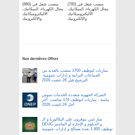
(700) منصب شغل في
(880) منصب شغل في
مجال الكهرباء، الميكانيك،
مجال الكهرباء، الميكانيك،
الاليكتروميكانيك
الاليكتروميكانيك
والالكترونيك
والالكترونيك
Nos dernières Offres
مباريات لتوظيف 1700 منصب بالعديد من
الجماعات الترابية و إدارات عمومية.
الترشيح قبل 28 غشت 2026
الشركة الجهوية متعددة الخدمات سوس
ماسة : مباريات لتوظيف 174 مناصب. آخر
أجل 24 غشت 2026
سار لمن يتوفرون على البكالوريا و الـ
DEUG و الدبلوم و الإجازة أو الماستر
توظيف 1.800 بعدة مصالح و إدارات عمومية