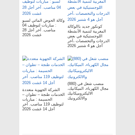
وكالة الحوض المائي لسبو
: مباريات لتوظيف 04
كونكور جديد باالوكالة
مناصب. آخر أجل 28
المغربية لتنمية الأنشطة
غشت 2026
اللوجستيكية في بعض
الدرجات والتخصصات ،آخر
أجل هو 4 شتنبر 2026
(880) منصب شغل في
مجال الكهرباء، الميكانيك،
الشركة الجهوية متعددة
الاليكتروميكانيك
الخدمات طنجة – تطوان –
والالكترونيك
الحسيمة : مباريات
لتوظيف 119 مناصب. آخر
أجل 14 غشت 2026