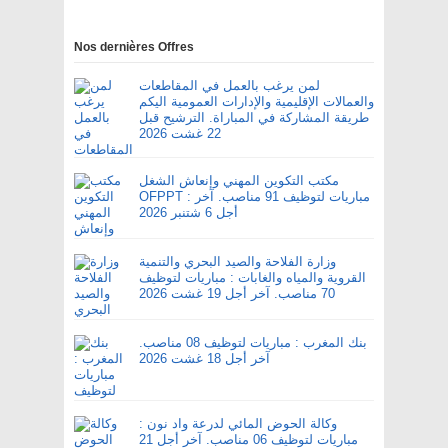
Nos dernières Offres
لمن يرغب بالعمل في المقاطعات
والعمالات الإقليمية والإدارات العمومية اليكم
طريقة المشاركة في المباراة. الترشيح قبل
22 غشت 2026
مكتب التكوين المهني وإنعاش الشغل
OFPPT : مباريات لتوظيف 91 مناصب. آخر
أجل 6 شتنبر 2026
وزارة الفلاحة والصيد البحري والتنمية
القروية والمياه والغابات : مباريات لتوظيف
70 مناصب. آخر أجل 19 غشت 2026
بنك المغرب : مباريات لتوظيف 08 مناصب.
آخر أجل 18 غشت 2026
وكالة الحوض المائي لدرعة واد نون :
مباريات لتوظيف 06 مناصب. آخر أجل 21