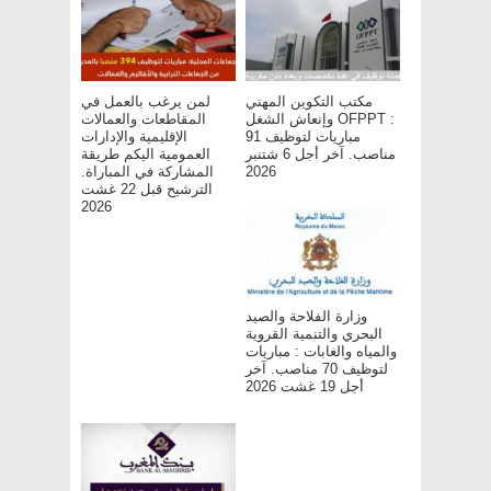
مكتب التكوين المهني
لمن يرغب بالعمل في
وإنعاش الشغل OFPPT :
المقاطعات والعمالات
مباريات لتوظيف 91
الإقليمية والإدارات
مناصب. آخر أجل 6 شتنبر
العمومية اليكم طريقة
المشاركة في المباراة.
2026
الترشيح قبل 22 غشت
2026
وزارة الفلاحة والصيد
البحري والتنمية القروية
والمياه والغابات : مباريات
لتوظيف 70 مناصب. آخر
أجل 19 غشت 2026