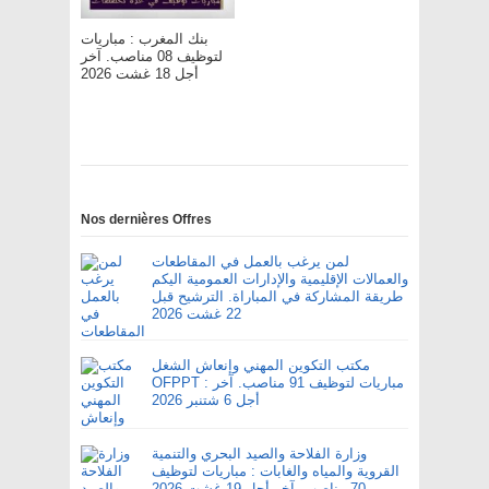
بنك المغرب : مباريات
لتوظيف 08 مناصب. آخر
أجل 18 غشت 2026
Nos dernières Offres
لمن يرغب بالعمل في المقاطعات
والعمالات الإقليمية والإدارات العمومية اليكم
طريقة المشاركة في المباراة. الترشيح قبل
22 غشت 2026
مكتب التكوين المهني وإنعاش الشغل
OFPPT : مباريات لتوظيف 91 مناصب. آخر
أجل 6 شتنبر 2026
وزارة الفلاحة والصيد البحري والتنمية
القروية والمياه والغابات : مباريات لتوظيف
70 مناصب. آخر أجل 19 غشت 2026