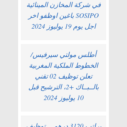
في شركة المخازن المينائية
SOSIPO باغين اوظفو اخر
اجل يوم 19 يوليوز 2024
أطلس مولتي سيرفيس/
الخطوط الملكية المغربية
تعلن توظيف 02 تقني
بالــبــاك +2، الترشيح قبل
10 يوليوز 2024
براتب 3120 درهم… توظيف