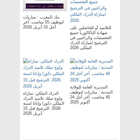
بنك المغرب : مباريات
لتوظيف 55 مناصب. آخر
أجل 15 أبريل 2026
للتلاميذ أو للحاصلين على
شهادة الباكالوريا جميع
التخصصات والراغبين في
الترشيح لمباراة الدرك
الملكي 2026
المديرية العامة للوقاية
المدنية : مباريات لتوظيف
الدرك الملكي: مباراة
40 مناصب. آخر أجل 24
ولوج سلك تلاميذ الدرك
أكتوبر 2025
الملكي ذكورا وإناثا لسنة
2026. الترشيح قبل 15
أبريل 2026