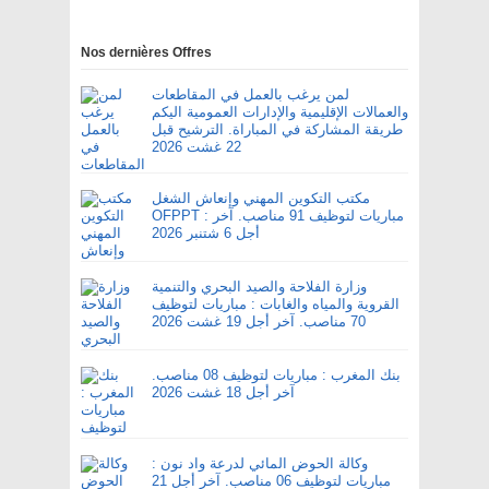
Nos dernières Offres
لمن يرغب بالعمل في المقاطعات
والعمالات الإقليمية والإدارات العمومية اليكم
طريقة المشاركة في المباراة. الترشيح قبل
22 غشت 2026
مكتب التكوين المهني وإنعاش الشغل
OFPPT : مباريات لتوظيف 91 مناصب. آخر
أجل 6 شتنبر 2026
وزارة الفلاحة والصيد البحري والتنمية
القروية والمياه والغابات : مباريات لتوظيف
70 مناصب. آخر أجل 19 غشت 2026
بنك المغرب : مباريات لتوظيف 08 مناصب.
آخر أجل 18 غشت 2026
وكالة الحوض المائي لدرعة واد نون :
مباريات لتوظيف 06 مناصب. آخر أجل 21