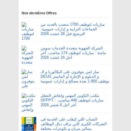
Nos dernières Offres
مباريات لتوظيف 1700 منصب بالعديد من
الجماعات الترابية و إدارات عمومية.
الترشيح قبل 28 غشت 2026
الشركة الجهوية متعددة الخدمات سوس
ماسة : مباريات لتوظيف 174 مناصب. آخر
أجل 24 غشت 2026
سار لمن يتوفرون على البكالوريا و الـ
DEUG و الدبلوم و الإجازة أو الماستر
توظيف 1.800 بعدة مصالح و إدارات عمومية
مكتب التكوين المهني وإنعاش الشغل
OFPPT : مباريات لتوظيف 449 مناصب.
آخر أجل 6 شتنبر 2026
الشباب اللي كيقلب على الخدمة في
الشركات الكبرى كاين بزاف ديال الوظائف
بسالير مزيان و بكونترات مختلفة