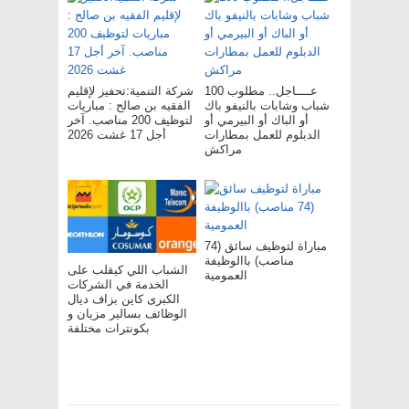
عــــاجل.. مطلوب 100
شركة التنمية:تحفيز لإقليم
شباب وشابات بالنيفو باك
الفقيه بن صالح : مباريات
أو الباك أو البيرمي أو
لتوظيف 200 مناصب. آخر
الدبلوم للعمل بمطارات
أجل 17 غشت 2026
مراكش
مباراة لتوظيف سائق (74
مناصب) باالوظيفة
الشباب اللي كيقلب على
العمومية
الخدمة في الشركات
الكبرى كاين بزاف ديال
الوظائف بسالير مزيان و
بكونترات مختلفة