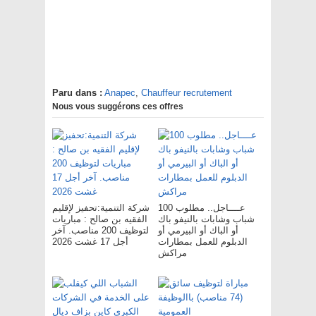
Paru dans :
Anapec
,
Chauffeur recrutement
Nous vous suggérons ces offres
عــــاجل.. مطلوب 100
شركة التنمية:تحفيز لإقليم
شباب وشابات بالنيفو باك
الفقيه بن صالح : مباريات
أو الباك أو البيرمي أو
لتوظيف 200 مناصب. آخر
الدبلوم للعمل بمطارات
أجل 17 غشت 2026
مراكش