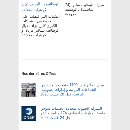
مباراة لتوظيف سائق (74
مناصب) باالوظيفة
العمومية
الشباب اللي كيقلب على
الخدمة في الشركات
الكبرى كاين بزاف ديال
الوظائف بسالير مزيان و
بكونترات مختلفة
Nos dernières Offres
مباريات لتوظيف 1700 منصب بالعديد من
الجماعات الترابية و إدارات عمومية.
الترشيح قبل 28 غشت 2026
الشركة الجهوية متعددة الخدمات سوس
ماسة : مباريات لتوظيف 174 مناصب. آخر
أجل 24 غشت 2026