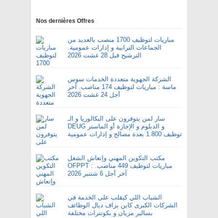
Nos dernières Offres
مباريات لتوظيف 1700 منصب بالعديد من
الجماعات الترابية و إدارات عمومية.
الترشيح قبل 28 غشت 2026
الشركة الجهوية متعددة الخدمات سوس
ماسة : مباريات لتوظيف 174 مناصب. آخر
أجل 24 غشت 2026
سار لمن يتوفرون على البكالوريا و الـ
DEUG و الدبلوم و الإجازة أو الماستر
توظيف 1.800 بعدة مصالح و إدارات عمومية
مكتب التكوين المهني وإنعاش الشغل
OFPPT : مباريات لتوظيف 449 مناصب.
آخر أجل 6 شتنبر 2026
الشباب اللي كيقلب على الخدمة في
الشركات الكبرى كاين بزاف ديال الوظائف
بسالير مزيان و بكونترات مختلفة