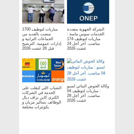
الشركة الجهوية متعددة
مباريات لتوظيف 1700
الخدمات سوس ماسة :
منصب بالعديد من
مباريات لتوظيف 174
الجماعات الترابية و
مناصب. آخر أجل 24
إدارات عمومية. الترشيح
غشت 2026
قبل 28 غشت 2026
وكالة الحوض المائي لسبو
الشباب اللي كيقلب على
: مباريات لتوظيف 04
الخدمة في الشركات
مناصب. آخر أجل 28
الكبرى كاين بزاف ديال
غشت 2026
الوظائف بسالير مزيان و
بكونترات مختلفة