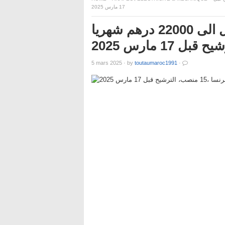
17 مارس 2025
فرص شغل هامة للمغاربة براتب يصل الى 22000 درهم شهريا
5 mars 2025
·
by
toutaumaroc1991
·