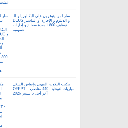
سار لمن يتوفرون على البكالوريا و الـ
DEUG و الدبلوم و الإجازة أو الماستر
توظيف 1.800 بعدة مصالح و إدارات
عمومية
مكتب التكوين المهني وإنعاش الشغل
OFPPT : مباريات لتوظيف 449 مناصب.
آخر أجل 6 شتنبر 2026