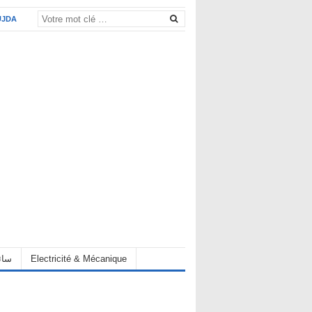
UJDA
eur سائق
Electricité & Mécanique