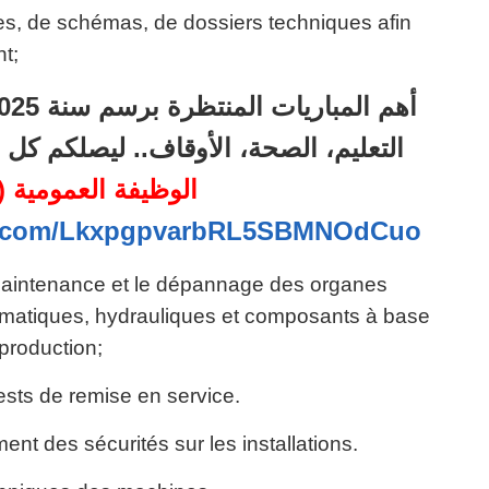
nes, de schémas, de dossiers techniques afin
t;
التعليم، الصحة، الأوقاف.. ليصلكم ك
الوظيفة العمومية (95)
pp.com/LkxpgpvarbRL5SBMNOdCuo
a maintenance et le dépannage des organes
matiques, hydrauliques et composants à base
 production;
ests de remise en service.
nt des sécurités sur les installations.