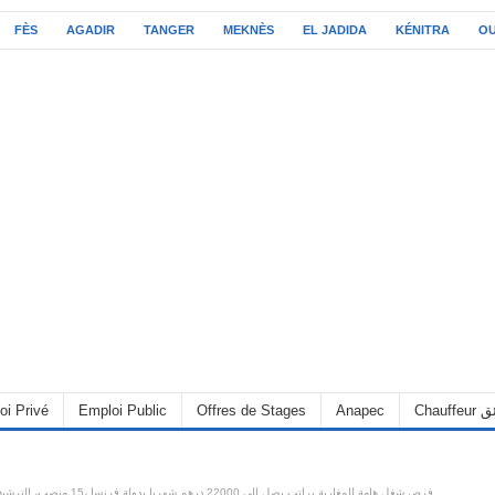
FÈS
AGADIR
TANGER
MEKNÈS
EL JADIDA
KÉNITRA
O
oi Privé
Emploi Public
Offres de Stages
Anapec
Chauff
فرص شغل هامة للمغاربة براتب يصل الى 22000 درهم شهريا بدولة فرنسا