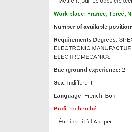
– Mettre à jour les dossiers t
Work place: France, Torcé, N
Number of available position
Requirements Degrees:
SPEC
ELECTRONIC MANUFACTUR
ELECTROMECANICS
Background experience:
2
Sex:
Indifferent
Language:
French: Bon
Profil recherché
– Être inscrit à l’Anapec