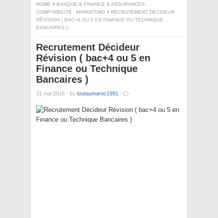
HOME
BANQUE & FINANCE & ASSURANCES
,
COMPTABILITÉ
,
MARKETING
RECRUTEMENT DÉCIDEUR
RÉVISION ( BAC+4 OU 5 EN FINANCE OU TECHNIQUE
BANCAIRES )
Recrutement Décideur
Révision ( bac+4 ou 5 en
Finance ou Technique
Bancaires )
31 mai 2016
·
by
toutaumaroc1991
·