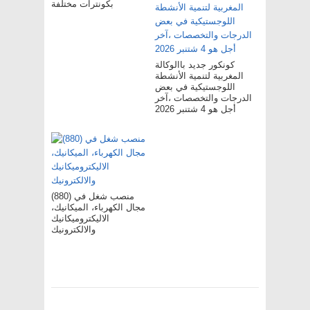
بكونترات مختلفة
كونكور جديد باالوكالة
المغربية لتنمية الأنشطة
اللوجستيكية في بعض
الدرجات والتخصصات ،آخر
أجل هو 4 شتنبر 2026
(880) منصب شغل في
مجال الكهرباء، الميكانيك،
الاليكتروميكانيك
والالكترونيك