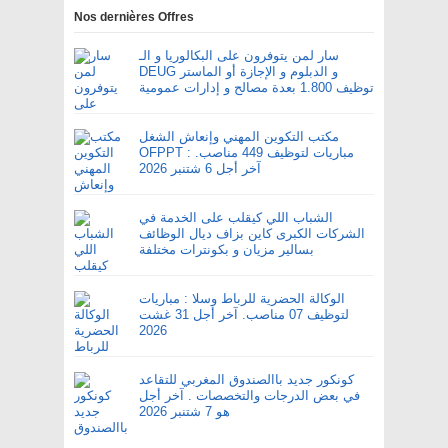
Nos dernières Offres
سار لمن يتوفرون على البكالوريا و الـ
DEUG و الدبلوم و الإجازة أو الماستر
توظيف 1.800 بعدة مصالح و إدارات عمومية
مكتب التكوين المهني وإنعاش الشغل
OFPPT : مباريات لتوظيف 449 مناصب.
آخر أجل 6 شتنبر 2026
الشباب اللي كيقلب على الخدمة في
الشركات الكبرى كاين بزاف ديال الوظائف
بسالير مزيان و بكونترات مختلفة
الوكالة الحضرية للرباط وسلا : مباريات
لتوظيف 07 مناصب. آخر أجل 31 غشت
2026
كونكور جديد باالصندوق المغربي للتقاعد
في بعض الدرجات والتخصصات . آخر أجل
هو 7 شتنبر 2026