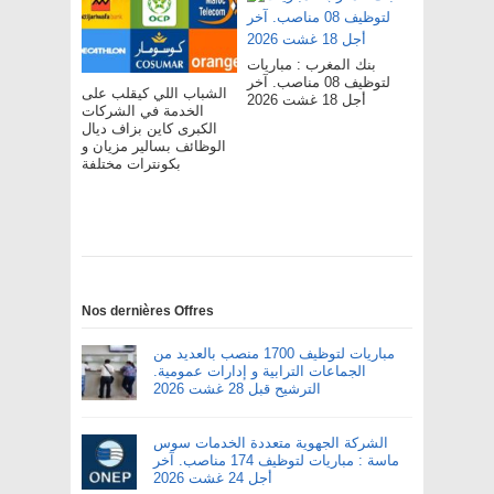
بنك المغرب : مباريات
لتوظيف 08 مناصب. آخر
الشباب اللي كيقلب على
أجل 18 غشت 2026
الخدمة في الشركات
الكبرى كاين بزاف ديال
الوظائف بسالير مزيان و
بكونترات مختلفة
Nos dernières Offres
مباريات لتوظيف 1700 منصب بالعديد من
الجماعات الترابية و إدارات عمومية.
الترشيح قبل 28 غشت 2026
الشركة الجهوية متعددة الخدمات سوس
ماسة : مباريات لتوظيف 174 مناصب. آخر
أجل 24 غشت 2026