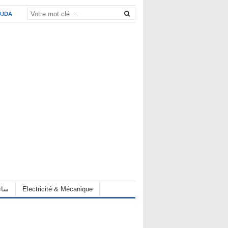
UJDA
eur سائق
Electricité & Mécanique