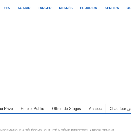
FÈS
AGADIR
TANGER
MEKNÈS
EL JADIDA
KÉNITRA
O
oi Privé
Emploi Public
Offres de Stages
Anapec
Chauff
INFORMATIQUE & TÉLÉCOMS
,
QUALITÉ & GÉNIE INDUSTRIEL
RECRUTEMENT