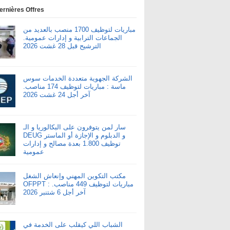
ernières Offres
مباريات لتوظيف 1700 منصب بالعديد من
الجماعات الترابية و إدارات عمومية.
الترشيح قبل 28 غشت 2026
الشركة الجهوية متعددة الخدمات سوس
ماسة : مباريات لتوظيف 174 مناصب.
آخر أجل 24 غشت 2026
سار لمن يتوفرون على البكالوريا و الـ
DEUG و الدبلوم و الإجازة أو الماستر
توظيف 1.800 بعدة مصالح و إدارات
عمومية
مكتب التكوين المهني وإنعاش الشغل
OFPPT : مباريات لتوظيف 449 مناصب.
آخر أجل 6 شتنبر 2026
الشباب اللي كيقلب على الخدمة في