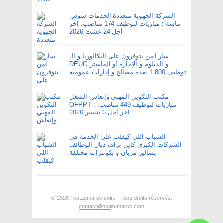
الشركة الجهوية متعددة الخدمات سوس
ماسة : مباريات لتوظيف 174 مناصب. آخر
أجل 24 غشت 2026
سار لمن يتوفرون على البكالوريا و الـ
DEUG و الدبلوم و الإجازة أو الماستر
توظيف 1.800 بعدة مصالح و إدارات عمومية
مكتب التكوين المهني وإنعاش الشغل
OFPPT : مباريات لتوظيف 449 مناصب.
آخر أجل 6 شتنبر 2026
الشباب اللي كيقلب على الخدمة في
الشركات الكبرى كاين بزاف ديال الوظائف
بسالير مزيان و بكونترات مختلفة
© 2026
Toutaumaroc.com
. - Tous droits réservés.
contact@toutaumaroc.com