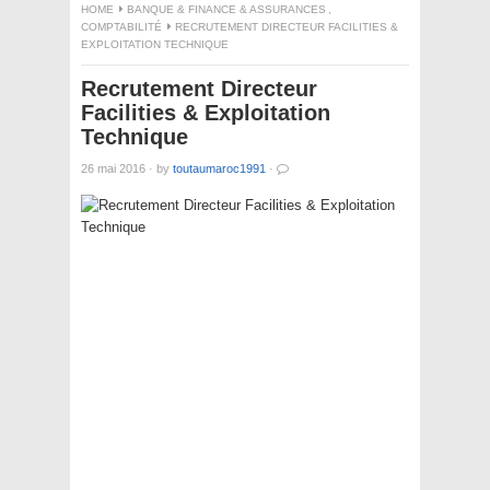
HOME
BANQUE & FINANCE & ASSURANCES
,
COMPTABILITÉ
RECRUTEMENT DIRECTEUR FACILITIES &
EXPLOITATION TECHNIQUE
Recrutement Directeur
Facilities & Exploitation
Technique
26 mai 2016
·
by
toutaumaroc1991
·