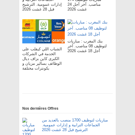
مناصب. آخر أجل 24
إدارات عمومية. الترشيح
غشت 2026
قبل 28 غشت 2026
بنك المغرب : مباريات
لتوظيف 08 مناصب. آخر
الشباب اللي كيقلب على
أجل 18 غشت 2026
الخدمة في الشركات
الكبرى كاين بزاف ديال
الوظائف بسالير مزيان و
بكونترات مختلفة
Nos dernières Offres
مباريات لتوظيف 1700 منصب بالعديد من
الجماعات الترابية و إدارات عمومية.
الترشيح قبل 28 غشت 2026