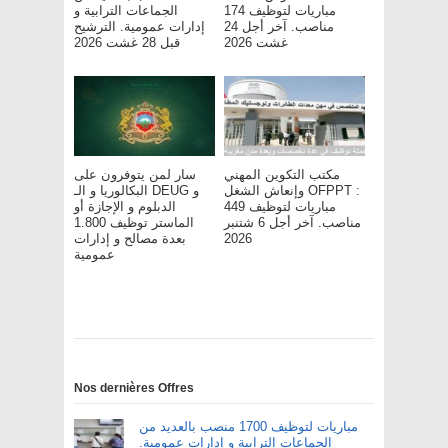
مباريات لتوظيف 174
الجماعات الترابية و
مناصب. آخر أجل 24
إدارات عمومية. الترشيح
غشت 2026
قبل 28 غشت 2026
مكتب التكوين المهني
سار لمن يتوفرون على
وإنعاش الشغل OFPPT :
البكالوريا و الـ DEUG و
مباريات لتوظيف 449
الدبلوم و الإجازة أو
مناصب. آخر أجل 6 شتنبر
الماستر توظيف 1.800
2026
بعدة مصالح و إدارات
عمومية
Nos dernières Offres
مباريات لتوظيف 1700 منصب بالعديد من
الجماعات الترابية و إدارات عمومية.