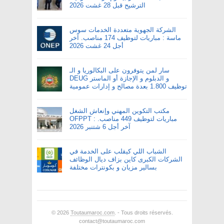
الترشيح قبل 28 غشت 2026
الشركة الجهوية متعددة الخدمات سوس
ماسة : مباريات لتوظيف 174 مناصب. آخر
أجل 24 غشت 2026
سار لمن يتوفرون على البكالوريا و الـ
DEUG و الدبلوم و الإجازة أو الماستر
توظيف 1.800 بعدة مصالح و إدارات عمومية
مكتب التكوين المهني وإنعاش الشغل
OFPPT : مباريات لتوظيف 449 مناصب.
آخر أجل 6 شتنبر 2026
الشباب اللي كيقلب على الخدمة في
الشركات الكبرى كاين بزاف ديال الوظائف
بسالير مزيان و بكونترات مختلفة
© 2026
Toutaumaroc.com
. - Tous droits réservés.
contact@toutaumaroc.com