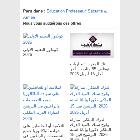
Paru dans :
Education Professeur
,
Sécurité &
Armée
Nous vous suggérons ces offres
كونكور التعليم الاولي
2026
بنك المغرب : مباريات
لتوظيف 55 مناصب. آخر
أجل 15 أبريل 2026
الدرك الملكي: مباراة
ولوج سلك تلاميذ الدرك
للتلاميذ أو للحاصلين على
الملكي ذكورا وإناثا لسنة
شهادة الباكالوريا جميع
2026. الترشيح قبل 15
التخصصات والراغبين في
أبريل 2026