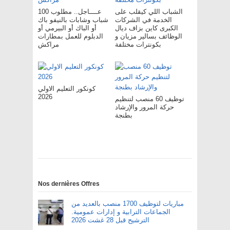
الشباب اللي كيقلب على
عــــاجل.. مطلوب 100
الخدمة في الشركات
شباب وشابات بالنيفو باك
الكبرى كاين بزاف ديال
أو الباك أو البيرمي أو
الوظائف بسالير مزيان و
الدبلوم للعمل بمطارات
بكونترات مختلفة
مراكش
كونكور التعليم الاولي
2026
توظيف 60 منصب لتنظيم
حركة المرور والإرشاد
بطنجة
Nos dernières Offres
مباريات لتوظيف 1700 منصب بالعديد من
الجماعات الترابية و إدارات عمومية.
الترشيح قبل 28 غشت 2026