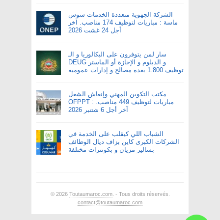
الشركة الجهوية متعددة الخدمات سوس
ماسة : مباريات لتوظيف 174 مناصب. آخر
أجل 24 غشت 2026
سار لمن يتوفرون على البكالوريا و الـ
DEUG و الدبلوم و الإجازة أو الماستر
توظيف 1.800 بعدة مصالح و إدارات عمومية
مكتب التكوين المهني وإنعاش الشغل
OFPPT : مباريات لتوظيف 449 مناصب.
آخر أجل 6 شتنبر 2026
الشباب اللي كيقلب على الخدمة في
الشركات الكبرى كاين بزاف ديال الوظائف
بسالير مزيان و بكونترات مختلفة
© 2026
Toutaumaroc.com
. - Tous droits réservés.
contact@toutaumaroc.com