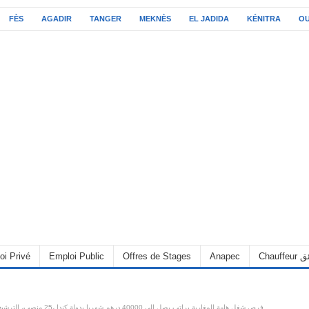
FÈS
AGADIR
TANGER
MEKNÈS
EL JADIDA
KÉNITRA
O
oi Privé
Emploi Public
Offres de Stages
Anapec
Chauff
فرص شغل هامة للمغاربة براتب يصل الى 40000 درهم شهريا بدولة كندا