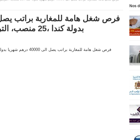
Nos d
بدولة كندا ،25 منصب، الترشيح قبل 13 دجنبر 2024