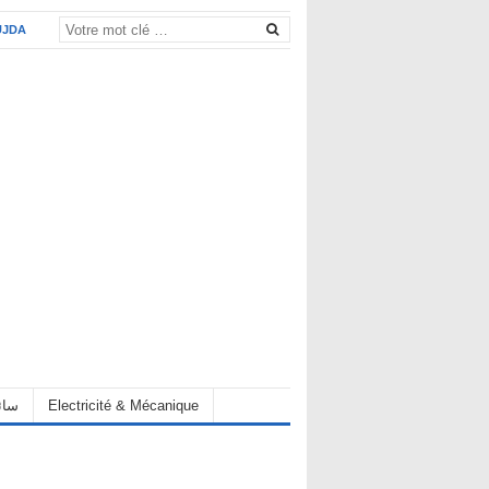
UJDA
eur سائق
Electricité & Mécanique