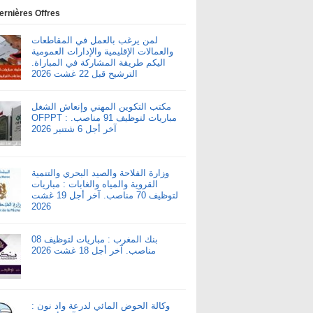
ernières Offres
لمن يرغب بالعمل في المقاطعات
والعمالات الإقليمية والإدارات العمومية
اليكم طريقة المشاركة في المباراة.
الترشيح قبل 22 غشت 2026
مكتب التكوين المهني وإنعاش الشغل
OFPPT : مباريات لتوظيف 91 مناصب.
آخر أجل 6 شتنبر 2026
وزارة الفلاحة والصيد البحري والتنمية
القروية والمياه والغابات : مباريات
لتوظيف 70 مناصب. آخر أجل 19 غشت
2026
بنك المغرب : مباريات لتوظيف 08
مناصب. آخر أجل 18 غشت 2026
وكالة الحوض المائي لدرعة واد نون :