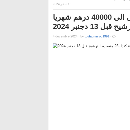
13 دجنبر 2024
فرص شغل هامة للمغاربة براتب يصل الى 40000 درهم شهريا
4 décembre 2024
·
by
toutaumaroc1991
·