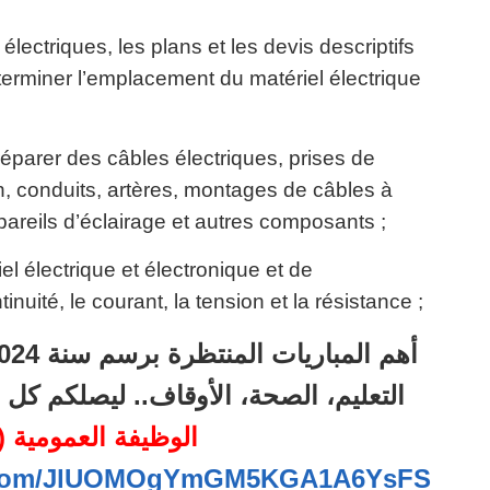
 électriques, les plans et les devis descriptifs
éterminer l’emplacement du matériel électrique
t réparer des câbles électriques, prises de
, conduits, artères, montages de câbles à
pareils d’éclairage et autres composants ;
l électrique et électronique et de
inuité, le courant, la tension et la résistance ;
التعليم، الصحة، الأوقاف.. ليصلكم ك
الوظيفة العمومية (21)
pp.com/JlUOMOgYmGM5KGA1A6YsFS