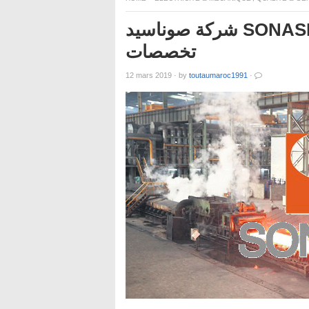
شركة صوناسيد SONASID :تعلن عن حملة توظيف في عدة
تخصصات
12 mars 2019
·
by
toutaumaroc1991
·