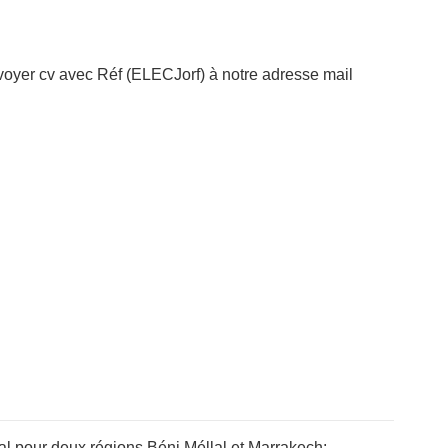
nvoyer cv avec Réf (ELECJorf) à notre adresse mail
l pour deux régions Béni Méllal et Marrakech: