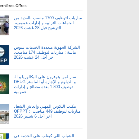
ernières Offres
مباريات لتوظيف 1700 منصب بالعديد من
الجماعات الترابية و إدارات عمومية.
الترشيح قبل 28 غشت 2026
الشركة الجهوية متعددة الخدمات سوس
ماسة : مباريات لتوظيف 174 مناصب.
آخر أجل 24 غشت 2026
سار لمن يتوفرون على البكالوريا و الـ
DEUG و الدبلوم و الإجازة أو الماستر
توظيف 1.800 بعدة مصالح و إدارات
عمومية
مكتب التكوين المهني وإنعاش الشغل
OFPPT : مباريات لتوظيف 449 مناصب.
آخر أجل 6 شتنبر 2026
الشباب اللي كيقلب على الخدمة في