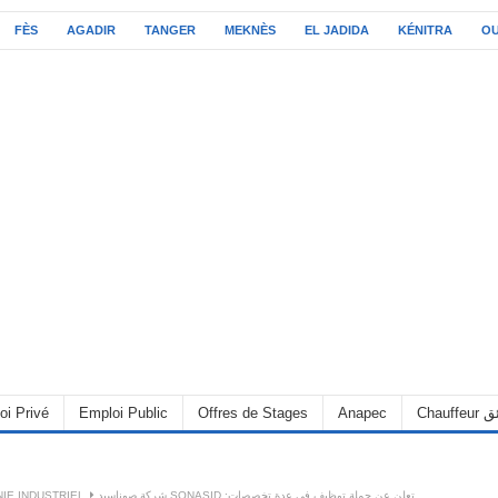
FÈS
AGADIR
TANGER
MEKNÈS
EL JADIDA
KÉNITRA
O
oi Privé
Emploi Public
Offres de Stages
Anapec
Chauff
IE INDUSTRIEL
شركة صوناسيد SONASID :تعلن عن حملة توظيف في عدة تخصصات