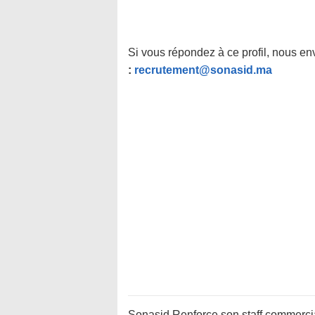
Si vous répondez à ce profil, nous e
:
recrutement@sonasid.ma
Sonasid Renforce son staff commercia