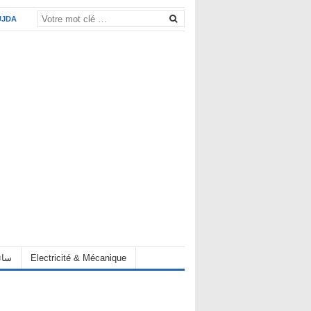
UJDA
eur سائق
Electricité & Mécanique