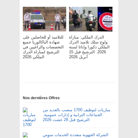
الدرك الملكي: مباراة
للتلاميذ أو للحاصلين على
ولوج سلك تلاميذ الدرك
شهادة الباكالوريا جميع
الملكي ذكورا وإناثا لسنة
التخصصات والراغبين في
2026. الترشيح قبل 15
الترشيح لمباراة الدرك
أبريل 2026
الملكي 2026
Nos dernières Offres
مباريات لتوظيف 1700 منصب بالعديد من
الجماعات الترابية و إدارات عمومية.
الترشيح قبل 28 غشت 2026
الشركة الجهوية متعددة الخدمات سوس