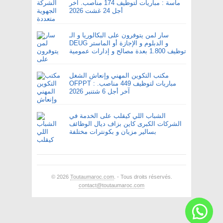
ماسة : مباريات لتوظيف 174 مناصب. آخر
أجل 24 غشت 2026
سار لمن يتوفرون على البكالوريا و الـ
DEUG و الدبلوم و الإجازة أو الماستر
توظيف 1.800 بعدة مصالح و إدارات عمومية
مكتب التكوين المهني وإنعاش الشغل
OFPPT : مباريات لتوظيف 449 مناصب.
آخر أجل 6 شتنبر 2026
الشباب اللي كيقلب على الخدمة في
الشركات الكبرى كاين بزاف ديال الوظائف
بسالير مزيان و بكونترات مختلفة
© 2026
Toutaumaroc.com
. - Tous droits réservés.
contact@toutaumaroc.com