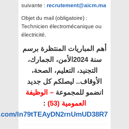
suivante :
recrutement@aicm.ma
Objet du mail (obligatoire) :
Technicien électromécanique ou
électricité.
أهم المباريات المنتظرة برسم
سنة 2024الأمن، الجمارك،
التجنيد، التعليم، الصحة،
الأوقاف.. ليصلكم كل جديد
انضمو للمجموعة
– الوظيفة
:
العمومية (53)
pp.com/In79tTEAyDN2rnUmUD38R7