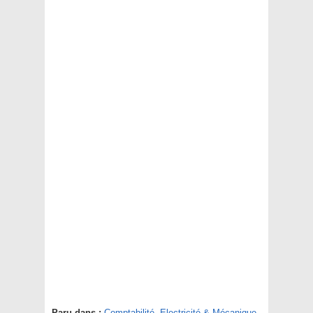
Paru dans :
Comptabilité
,
Electricité & Mécanique
,