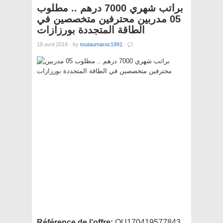
براتب شهري 7000 درهم .. مطلوب
05 مدربين محترفين متخصصين في
الطاقة المتجددة بورزازات
18 avril 2019
·
by
toutaumaroc1991
·
Référence de l’offre:
OU170419577843