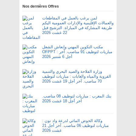
Nos dernières Offres
لمن يرغب بالعمل في المقاطعات
والعمالات الإقليمية والإدارات العمومية اليكم
طريقة المشاركة في المباراة. الترشيح قبل
22 غشت 2026
مكتب التكوين المهني وإنعاش الشغل
OFPPT : مباريات لتوظيف 91 مناصب. آخر
أجل 6 شتنبر 2026
وزارة الفلاحة والصيد البحري والتنمية
القروية والمياه والغابات : مباريات لتوظيف
70 مناصب. آخر أجل 19 غشت 2026
بنك المغرب : مباريات لتوظيف 08 مناصب.
آخر أجل 18 غشت 2026
وكالة الحوض المائي لدرعة واد نون :
مباريات لتوظيف 06 مناصب. آخر أجل 21
غشت 2026