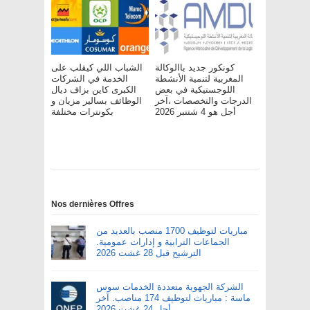
الشباب اللي كيقلب على
كونكور جديد باالوكالة
الخدمة في الشركات
المغربية لتنمية الأنشطة
الكبرى كاين بزاف ديال
اللوجستيكية في بعض
الوظائف بسالير مزيان و
الدرجات والتخصصات ،آخر
بكونترات مختلفة
أجل هو 4 شتنبر 2026
Nos dernières Offres
مباريات لتوظيف 1700 منصب بالعديد من
الجماعات الترابية و إدارات عمومية.
الترشيح قبل 28 غشت 2026
الشركة الجهوية متعددة الخدمات سوس
ماسة : مباريات لتوظيف 174 مناصب. آخر
أجل 24 غشت 2026