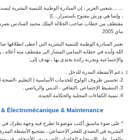
…….شعبي العزيز ، إن المبادرة الوطنية للتنمية البشرية ليست
، وإنما هي ورش مفتوح باستمرار…))
ماي 2005
تعتبر المبادرة الوطنية للتنمية البشرية التي أعطى انطلاقها
الله وأيده في خطابه السامي المشار الى مقتطف منه أعلاه ، را
والإجتماعية وتجربة رائدة يحتدى بها ، تهدف إلى:
دعم الأنشطة المدرة للدخل .
2. تحسين ظروف الولوج للخدمات الأساسية ( التعليم -الصحة-الطرق-الماء…..)
3. التنشيط الإجتماعي ،الثقافي ، الديني والرياضي .
4. تنمية الكفاءات المحلية والحكامة الجيدة.
Electricité & Électromécanique & Maintenance –
* على ضوء ماسبق أكتب موضوعا تطرح فيه وجهة نظرك في مدى
البشرية في التصدي للعجز الإجتماعي ، تشجيع الأنشطة المدرة
والعمل على الإستجابة للحاجيات الضرورية ، للأشخاص في وضعي