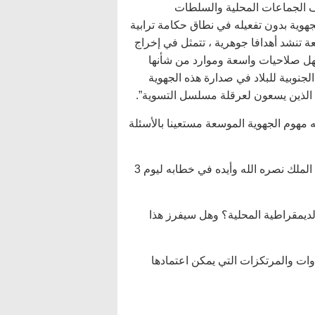
ف الجماعات المحلية والسلطات
جهوية بدون تفعيله في نطاق حكامة ترابية
ة تنشد أهدافا جوهرية ، تتمثل في إخراج
هل صلاحيات واسعة وموارد من شأنها
الجنوبية للبلاد في صدارة هذه الجهوية
ة الذين يسعون لعرقلة مسلسل التسوية”.
هوم الجهوية الموسعة مستعينا بالأسئلة
أولا: ماهو تعريفكم لورش الجهوية الموسعة الذي نادى به جلالة الملك نصره الله وأيده في خطابه ليوم 3
لديمقراطية المحلية؟ وهل سيفرز هذا
وات والمرتكزات التي يمكن اعتمادها