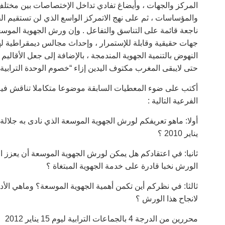
المركز والجهات ، وأيضاغ تفادي تداخل الإختصاصات بين مختل
والمؤساسات ، ثم على نهج الاتمركز الواسع الذي لن تستقيم ال
ناجعة قائمة على التناسق والتفاعل . وإن ورش الجهوية الموسع
جهات حقيقية وقابلة للإستمرار ، وإحداث مجالس ديمقراطية ل
النهوض بالتنمية الجهوية المندمجة ، بالإضافة إلى جعل الأقاليم 
حتى لايبقى المغرب مكتوف اليدين إزاء “خصوم الوحدة الترابي
أكتب على ضوء المعطيات السابقة موضوعا متكاملا تناقش فيه م
الفرعية التالية :
يناير 2010 ؟
ثانيا: في اعتقادكم هل يمكن لورش الجهوية الموسعة أن يعزز ا
الورش نخبا قادرة على خدمة الجهوية المبتغاة ؟
ثالثا: في نظركم أين تكمن أهمية الجهوية الموسعة؟ وماهي الأد
لانجاح هذا الورش ؟
محررين من الدرجة 4 بالجماعات الترابية ليوم 15 يناير 2012