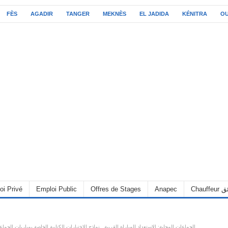
FÈS
AGADIR
TANGER
MEKNÈS
EL JADIDA
KÉNITRA
O
C سائق
Anapec
Offres de Stages
Emploi Public
oi Privé
الجماعات المحلية: الاستعداد للمباراة القريبة.. نماذج الاختبارات الكتابية الخاصة بمباريات الج