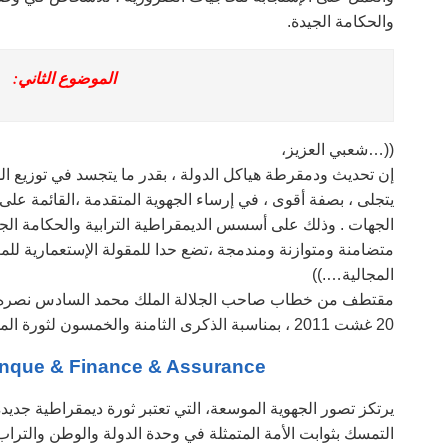
والحكامة الجيدة.
الموضوع الثاني:
((…شعبي العزيز،
إن تحديث ودمقرطة هياكل الدولة ، بقدر ما يتجسد في توزيع ال
يتجلى ، بصفة أقوى ، في إرساء الجهوية المتقدمة ،القائمة عل
الجهات . وذلك على أسسس الديمقراطية الترابية والحكامة الجيد
متضامنة ومتوازنة ومندمجة ،تضع حدا للمقولة الإستعمارية للمغر
المجالية….))
مقتطف من خطاب صاحب الجلالة الملك محمد السادس نصره الل
20 غشت 2011 ، بمناسبة الذكرى الثامنة والخمسون لثورة الملك والشعب
Banque & Finance & Assurance – أهم اعلا
يرتكز تصور الجهوية الموسعة، التي تعتبر ثورة ديمقراطية جديد
التمسك بثوابت الأمة المتمثلة في وحدة الدولة والوطن والتراب 