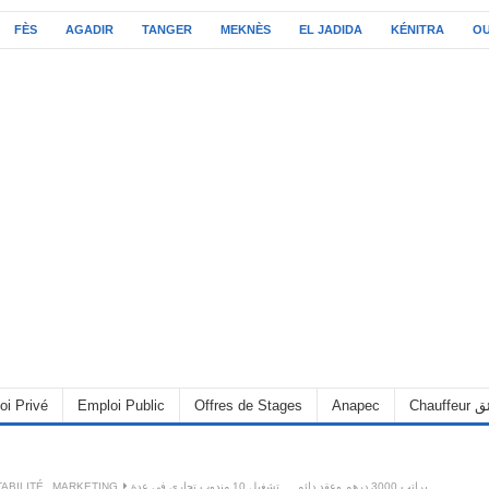
FÈS
AGADIR
TANGER
MEKNÈS
EL JADIDA
KÉNITRA
O
oi Privé
Emploi Public
Offres de Stages
Anapec
Chauff
ABILITÉ
,
MARKETING
براتب 3000 درهم وعقد دائم … تشغيل 10 مندوب تجاري في عدة