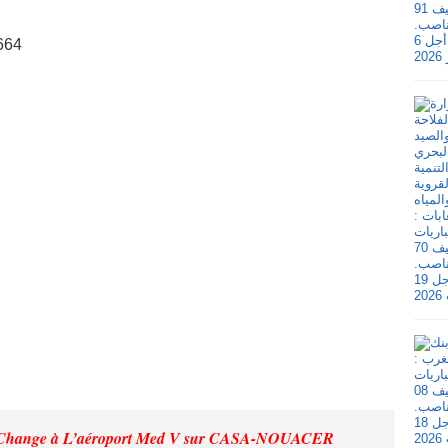
664
 Change à L’aéroport Med V
sur CASA-NOUACER