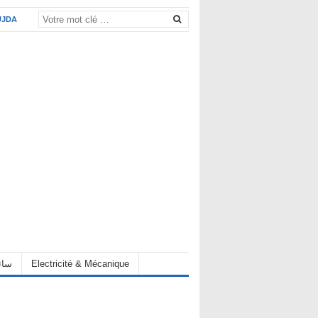
UJDA
eur سائق
Electricité & Mécanique