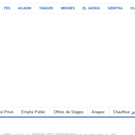
FÈS
AGADIR
TANGER
MEKNÈS
EL JADIDA
KÉNITRA
O
oi Privé
Emploi Public
Offres de Stages
Anapec
Chauff
إعلان عن حملة توظي