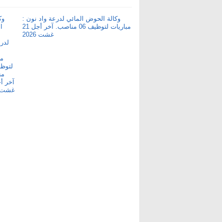
وكالة الحوض المائي لدرعة واد نون :
مباريات لتوظيف 06 مناصب. آخر أجل 21
غشت 2026