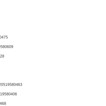
80475
9580609
628
D020519580463
0519580406
0468