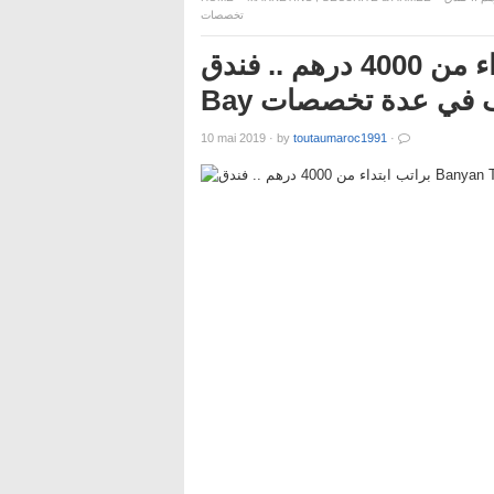
تخصصات
براتب ابتداء من 4000 درهم .. فندق Banyan Tree Tamouda
Bay في عدة تخصصات
10 mai 2019
·
by
toutaumaroc1991
·