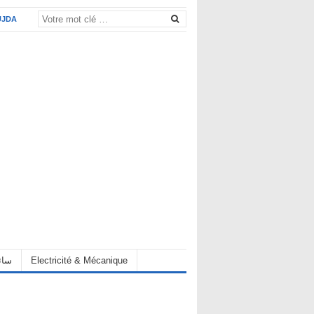
UJDA
eur سائق
Electricité & Mécanique