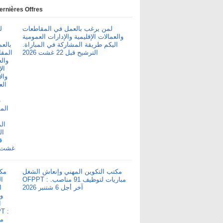
ernières Offres
لمن يرغب بالعمل في المقاطعات
والعمالات الإقليمية والإدارات العمومية
اليكم طريقة المشاركة في المباراة.
الترشيح قبل 22 غشت 2026
مكتب التكوين المهني وإنعاش الشغل
OFPPT : مباريات لتوظيف 91 مناصب.
آخر أجل 6 شتنبر 2026