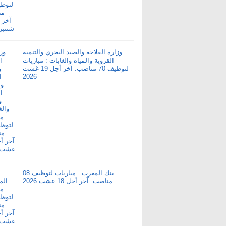
وزارة الفلاحة والصيد البحري والتنمية
القروية والمياه والغابات : مباريات
لتوظيف 70 مناصب. آخر أجل 19 غشت
2026
بنك المغرب : مباريات لتوظيف 08
مناصب. آخر أجل 18 غشت 2026