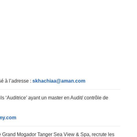
sé à l’adresse :
skhachiaa@aman.com
ls ‘Auditrice’ ayant un master en Audit/ contrôle de
my.com
Le Grand Mogador Tanger Sea View & Spa, recrute les