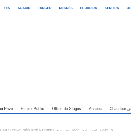
FÈS
AGADIR
TANGER
MEKNÈS
EL JADIDA
KÉNITRA
O
oi Privé
Emploi Public
Offres de Stages
Anapec
Chauff
S
,
MARKETING
,
SÉCURITÉ & ARMÉE
براتب ابتداء من 4000 درهم .. فندق HOTEL 5