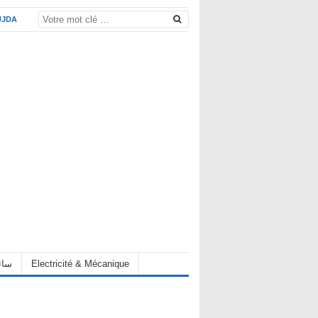
UJDA
eur سائق
Electricité & Mécanique