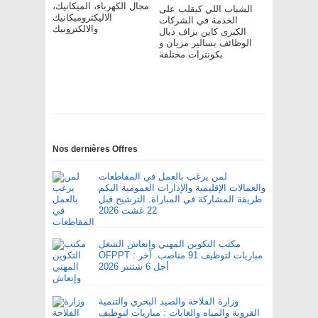
مجال الكهرباء، الميكانيك،
الشباب اللي كيقلب على
الاليكتروميكانيك
الخدمة في الشركات
والالكترونيك
الكبرى كاين بزاف ديال
الوظائف بسالير مزيان و
بكونترات مختلفة
Nos dernières Offres
لمن يرغب بالعمل في المقاطعات
والعمالات الإقليمية والإدارات العمومية اليكم
طريقة المشاركة في المباراة. الترشيح قبل
22 غشت 2026
مكتب التكوين المهني وإنعاش الشغل
OFPPT : مباريات لتوظيف 91 مناصب. آخر
أجل 6 شتنبر 2026
وزارة الفلاحة والصيد البحري والتنمية
القروية والمياه والغابات : مباريات لتوظيف