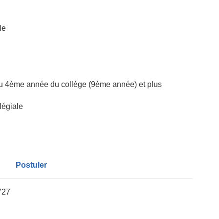
le
eau 4ème année du collège (9ème année) et plus
légiale
Postuler
727