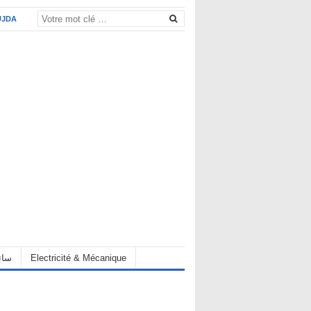
UJDA
eur سائق
Electricité & Mécanique