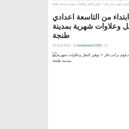
وبدون دبلوم براتب قار + توفير النقل وعلاوات شهرية بمدينة طنجة
) كابلاج ابتداء من التاسعة اعدادي
قل وعلاوات شهرية بمدينة
طنجة
12 avril 2019
·
by
toutaumaroc1991
·