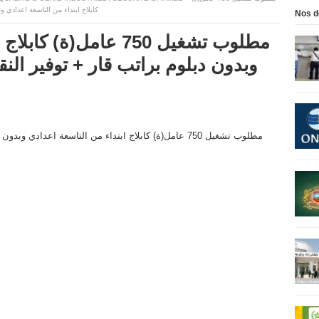
كابلاج ابتداء من التاسعة اعدادي 
Nos d
مطلوب تشغيل 750 عامل(ة
وبدون دبلوم براتب قار + توفير الن