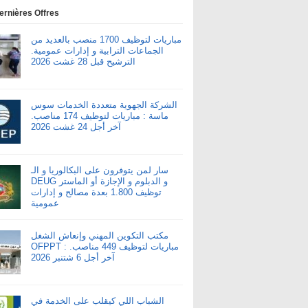
ernières Offres
مباريات لتوظيف 1700 منصب بالعديد من
الجماعات الترابية و إدارات عمومية.
الترشيح قبل 28 غشت 2026
الشركة الجهوية متعددة الخدمات سوس
ماسة : مباريات لتوظيف 174 مناصب.
آخر أجل 24 غشت 2026
سار لمن يتوفرون على البكالوريا و الـ
DEUG و الدبلوم و الإجازة أو الماستر
توظيف 1.800 بعدة مصالح و إدارات
عمومية
مكتب التكوين المهني وإنعاش الشغل
OFPPT : مباريات لتوظيف 449 مناصب.
آخر أجل 6 شتنبر 2026
الشباب اللي كيقلب على الخدمة في