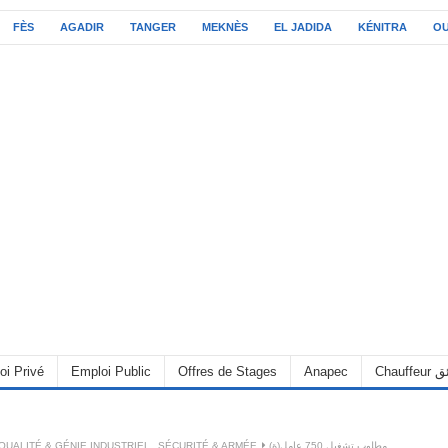
FÈS
AGADIR
TANGER
MEKNÈS
EL JADIDA
KÉNITRA
O
oi Privé
Emploi Public
Offres de Stages
Anapec
Chauff
QUALITÉ & GÉNIE INDUSTRIEL
,
SÉCURITÉ & ARMÉE
مطلوب تشغيل 750 عامل(ة)