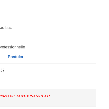
eau bac
professionnelle
Postuler
137
trices
sur TANGER-ASSILAH