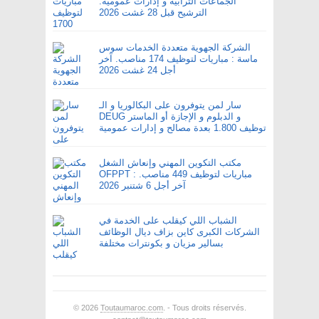
الجماعات الترابية و إدارات عمومية.
الترشيح قبل 28 غشت 2026
الشركة الجهوية متعددة الخدمات سوس
ماسة : مباريات لتوظيف 174 مناصب. آخر
أجل 24 غشت 2026
سار لمن يتوفرون على البكالوريا و الـ
DEUG و الدبلوم و الإجازة أو الماستر
توظيف 1.800 بعدة مصالح و إدارات عمومية
مكتب التكوين المهني وإنعاش الشغل
OFPPT : مباريات لتوظيف 449 مناصب.
آخر أجل 6 شتنبر 2026
الشباب اللي كيقلب على الخدمة في
الشركات الكبرى كاين بزاف ديال الوظائف
بسالير مزيان و بكونترات مختلفة
© 2026
Toutaumaroc.com
. - Tous droits réservés.