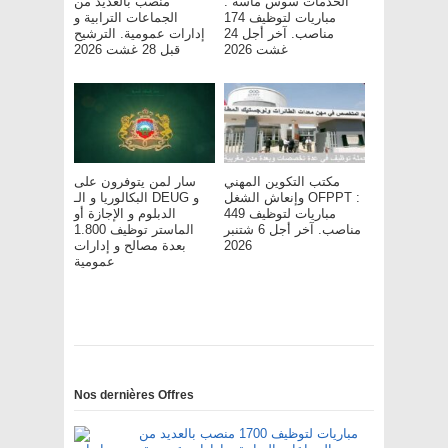
الخدمات سوس ماسة :
منصب بالعديد من
مباريات لتوظيف 174
الجماعات الترابية و
مناصب. آخر أجل 24
إدارات عمومية. الترشيح
غشت 2026
قبل 28 غشت 2026
مكتب التكوين المهني
سار لمن يتوفرون على
وإنعاش الشغل OFPPT :
البكالوريا و الـ DEUG و
مباريات لتوظيف 449
الدبلوم و الإجازة أو
مناصب. آخر أجل 6 شتنبر
الماستر توظيف 1.800
بعدة مصالح و إدارات
2026
عمومية
Nos dernières Offres
مباريات لتوظيف 1700 منصب بالعديد من