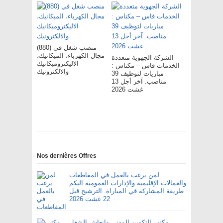
(880) منصب شغل في
مجال الكهرباء، الميكانيك،
الشركة الجهوية متعددة
الاليكتروميكانيك
الخدمات فاس – مکناس :
والالكترونيك
مباريات لتوظيف 39
مناصب. آخر أجل 13
غشت 2026
Nos dernières Offres
لمن يرغب بالعمل في المقاطعات
والعمالات الإقليمية والإدارات العمومية اليكم
طريقة المشاركة في المباراة. الترشيح قبل
22 غشت 2026
مكتب التكوين المهني وإنعاش الشغل