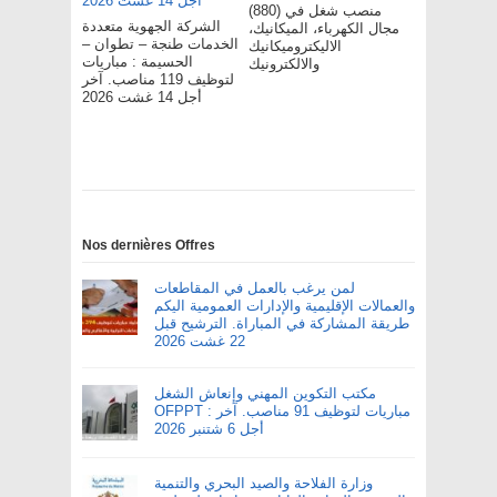
(880) منصب شغل في
الشركة الجهوية متعددة
مجال الكهرباء، الميكانيك،
الخدمات طنجة – تطوان –
الاليكتروميكانيك
الحسيمة : مباريات
والالكترونيك
لتوظيف 119 مناصب. آخر
أجل 14 غشت 2026
Nos dernières Offres
لمن يرغب بالعمل في المقاطعات
والعمالات الإقليمية والإدارات العمومية اليكم
طريقة المشاركة في المباراة. الترشيح قبل
22 غشت 2026
مكتب التكوين المهني وإنعاش الشغل
OFPPT : مباريات لتوظيف 91 مناصب. آخر
أجل 6 شتنبر 2026
وزارة الفلاحة والصيد البحري والتنمية