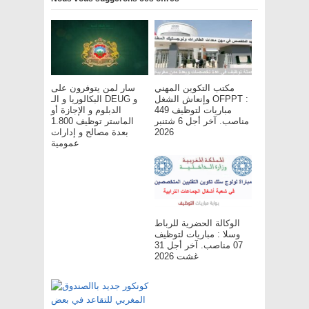
مكتب التكوين المهني
سار لمن يتوفرون على
وإنعاش الشغل OFPPT :
البكالوريا و الـ DEUG و
مباريات لتوظيف 449
الدبلوم و الإجازة أو
مناصب. آخر أجل 6 شتنبر
الماستر توظيف 1.800
بعدة مصالح و إدارات
2026
عمومية
الوكالة الحضرية للرباط
وسلا : مباريات لتوظيف
07 مناصب. آخر أجل 31
غشت 2026