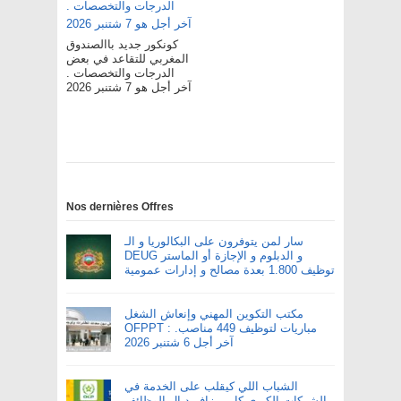
كونكور جديد باالصندوق
المغربي للتقاعد في بعض
الدرجات والتخصصات .
آخر أجل هو 7 شتنبر 2026
Nos dernières Offres
سار لمن يتوفرون على البكالوريا و الـ
DEUG و الدبلوم و الإجازة أو الماستر
توظيف 1.800 بعدة مصالح و إدارات عمومية
مكتب التكوين المهني وإنعاش الشغل
OFPPT : مباريات لتوظيف 449 مناصب.
آخر أجل 6 شتنبر 2026
الشباب اللي كيقلب على الخدمة في
الشركات الكبرى كاين بزاف ديال الوظائف